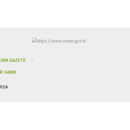
Osmangazi
Yenişehir
Yıldırım
ESMİ GAZETE
İF HAKKI
URSA