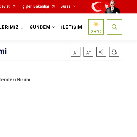
Devlet
İçişleri Bakanlığı
Bursa
LERİMİZ
GÜNDEM
İLETİŞİM
28
°C
mi
emleri Birimi
Mustafakemalpaşa
Mudanya
Nilüfer
Orhaneli
Orhangazi