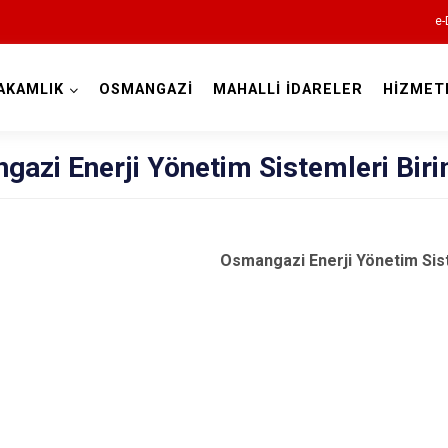
e-
AKAMLIK
OSMANGAZİ
MAHALLİ İDARELER
HİZMET
Bursa
azi Enerji Yönetim Sistemleri Biri
Osmangazi Enerji Yönetim Sist
Büyükorhan
Gemlik
Gürsu
Harmancık
İnegöl