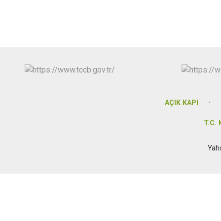
AÇIK KAPI
T.C.
Yah