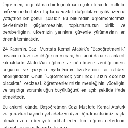
Öğretmen; bilgi aktaran bir kişi olmanın çok ötesinde, milletin
hafızasını diri tutan, toplumu adalet, doğruluk ve iyilik üzerine
yetiştiren bir gönül işçisidir. Bu bakımdan öğretmenlerimiz;
devletimizin güçlenmesinin, toplumumuzun birlik ve
beraberliğinin, ülkemizin yarınlara güvenle yürümesinin en
önemli teminatıdır.
24 Kasım’ın, Gazi Mustafa Kemal Atatürk’e “Başöğretmenlik”
unvanının tevdi edildiği gün olması, bu tarihi daha da anlamlı
kılmaktadır. Atatürk’ün eğitime ve öğretmene verdiği önem,
bugünün ve yüzyılın aydınlanma hareketinin bir rehberi
niteliğindedir. O’nun “Öğretmenler; yeni nesil sizin eseriniz
olacaktır.” vecizesi, öğretmenlerimizin mesleğinin yüceliğini
ve taşıdığı sorumluluğun büyüklüğünü en açık şekilde ifade
etmektedir.
Bu anlamlı günde, Başöğretmen Gazi Mustafa Kemal Atatürk
ve görevleri başında şehadete yürüyen öğretmenlerimiz başta
olmak üzere ebediyete irtihal eden tüm eğitim neferlerini
rahmet ve minnetle yâd ediyoruz.