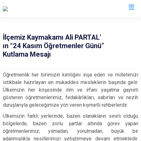
Bursa
İlçemiz Kaymakamı Ali PARTAL'
ın “24 Kasım Öğretmenler Günü”
Büyükorhan
Mustafakemalpaşa
Kutlama Mesajı
Gemlik
Mudanya
Gürsu
Nilüfer
Öğretmenlik her birimizin kimliğini inşa eden ve milletimizi
Harmancık
Orhaneli
istikbale hazırlayan en mukaddes mesleklerin başında gelir.
İnegöl
Orhangazi
Ülkemizin her köşesinde ilim ve irfanı yaşatma gayreti
gösteren öğretmenlerimiz; fedakârlıkları, sabırları ve nezih
İznik
Osmangazi
duruşlarıyla geleceğimize yön veren kıymetli rehberlerdir.
Karacabey
Yenişehir
Ülkemizin farklı yerlerinde, bazen olanakların sınırlı olduğu
Keles
Yıldırım
bölgelerde, bazen zorlu şartlar altında görev yapan
Kestel
öğretmenlerimiz; yılmadan, yorulmadan, büyük bir
adanmışlıkla nesillerimizi yetiştirmeye devam etmektedir.