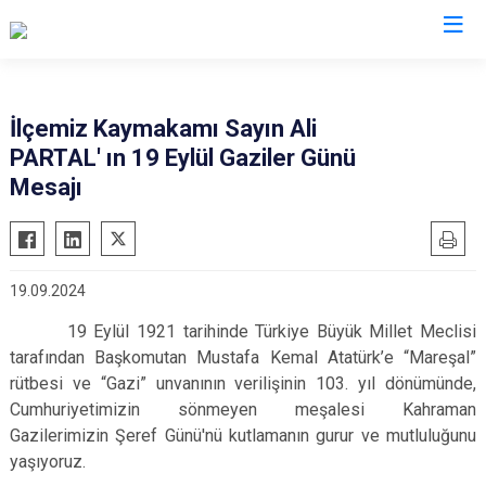
Bursa
İlçemiz Kaymakamı Sayın Ali
PARTAL' ın 19 Eylül Gaziler Günü
Büyükorhan
Mustafakemalpaşa
Mesajı
Gemlik
Mudanya
Gürsu
Nilüfer
Harmancık
Orhaneli
19.09.2024
İnegöl
Orhangazi
19 Eylül 1921 tarihinde Türkiye Büyük Millet Meclisi
İznik
Osmangazi
tarafından Başkomutan Mustafa Kemal Atatürk’e “Mareşal”
Karacabey
Yenişehir
rütbesi ve “Gazi” unvanının verilişinin 103. yıl dönümünde,
Keles
Yıldırım
Cumhuriyetimizin sönmeyen meşalesi Kahraman
Gazilerimizin Şeref Günü'nü kutlamanın gurur ve mutluluğunu
Kestel
yaşıyoruz.