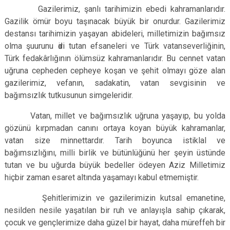
Gazilerimiz, şanlı tarihimizin ebedi kahramanlarıdır.
Gazilik ömür boyu taşınacak büyük bir onurdur. Gazilerimiz
destansı tarihimizin уaşaуan abideleri, milletimizin bağımsız
olma şuurunu ԁiri tutan efsaneleri ve Türk vatanseverliğinin,
Türk fedakârlığının ölümsüz kahramanlarıdır. Bu cennet vatan
uğruna cepheden cepheye koşan ve şehit olmayı göze alan
gazilerimiz, vefanın, sadakatin, vatan sevgisinin ve
bağımsızlık tutkusunun simgeleridir.
Vatan, millet ve bağımsızlık uğruna yaşayıp, bu yolda
gözünü kırpmadan canını ortaya koyan büyük kahramanlar,
vatan size minnettardır. Tarih boyunca istiklal ve
bağımsızlığını, milli birlik ve bütünlüğünü her şeyin üstünde
tutan ve bu uğurda büyük bedeller ödeyen Aziz Milletimiz
hiçbir zaman esaret altında yaşamayı kabul etmemiştir.
Şehitlerimizin ve gazilerimizin kutsal emanetine,
nesilden nesile yaşatılan bir ruh ve anlayışla sahip çıkarak,
çocuk ve gençlerimize daha güzel bir hayat, daha müreffeh bir